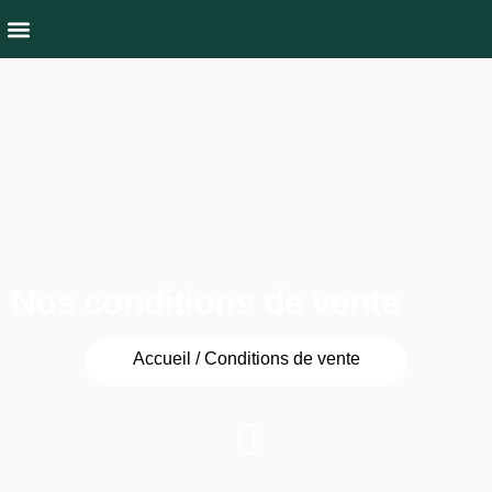
Qui sommes nous
Culture & Nature
Nos conditions de vente
Accueil / Conditions de vente