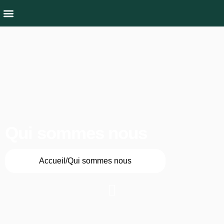
Qui sommes nous
Culture & Nature
Qui sommes nous
Accueil/Qui sommes nous