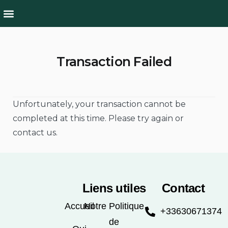
Qui sommes nous
Culture & Nature
Transaction Failed
Unfortunately, your transaction cannot be
completed at this time. Please try again or
contact us.
Liens utiles
Contact
Accueil
Notre Politique
+33630671374
de