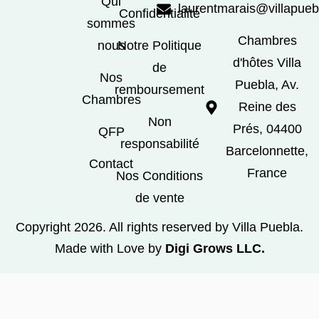
Qui
laurentmarais@villapue
Confidentialité
sommes
Chambres
nous
Notre Politique
d'hôtes Villa
de
Nos
Puebla, Av.
remboursement
Chambres
Reine des
Non
Prés, 04400
QFP
responsabilité
Barcelonnette,
Contact
France
Nos Conditions
de vente
Copyright 2026. All rights reserved by Villa Puebla.
Made with Love by
Digi Grows LLC.